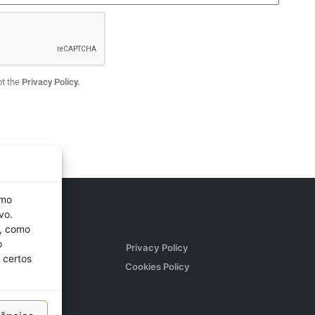
pt the
Privacy Policy.
omo
vo.
s, como
o
Privacy Policy
 certos
Cookies Policy