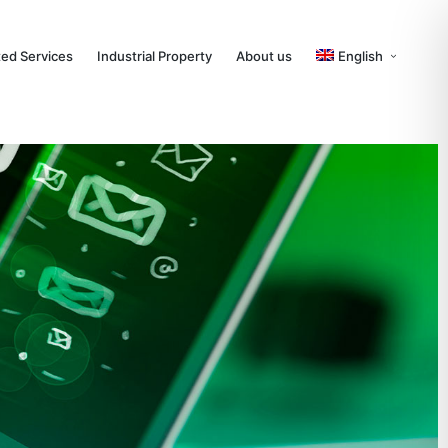
ted Services
Industrial Property
About us
English