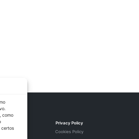
omo
vo.
s, como
o
Privacy Policy
 certos
Cookies Policy